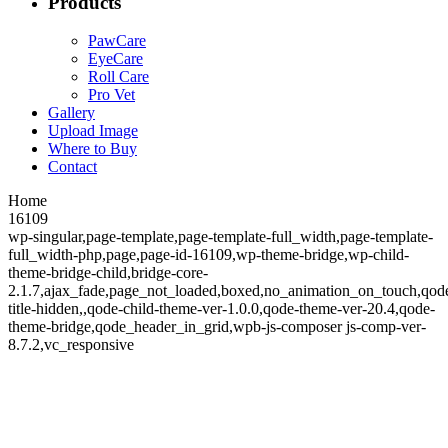
Products
PawCare
EyeCare
Roll Care
Pro Vet
Gallery
Upload Image
Where to Buy
Contact
Home
16109
wp-singular,page-template,page-template-full_width,page-template-
full_width-php,page,page-id-16109,wp-theme-bridge,wp-child-
theme-bridge-child,bridge-core-
2.1.7,ajax_fade,page_not_loaded,boxed,no_animation_on_touch,qod
title-hidden,,qode-child-theme-ver-1.0.0,qode-theme-ver-20.4,qode-
theme-bridge,qode_header_in_grid,wpb-js-composer js-comp-ver-
8.7.2,vc_responsive